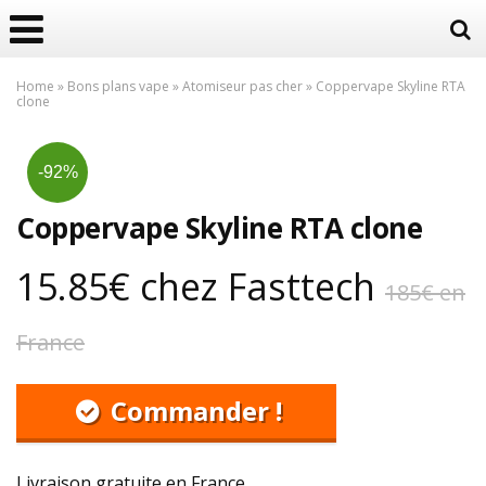
Home
»
Bons plans vape
»
Atomiseur pas cher
»
Coppervape Skyline RTA
clone
-92%
Coppervape Skyline RTA clone
15.85€ chez Fasttech
185€ en
France
Commander !
Livraison gratuite en France